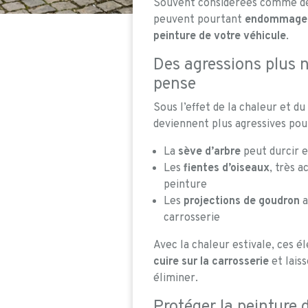
Souvent considérées comme de 
peuvent pourtant
endommager 
peinture de votre véhicule
.
Des agressions plus n
pense
Sous l’effet de la chaleur et du
deviennent plus agressives pour
La
sève d’arbre
peut durcir e
Les
fientes d’oiseaux
, très a
peinture
Les
projections de goudron
a
carrosserie
Avec la chaleur estivale, ces 
cuire sur la carrosserie
et laiss
éliminer.
Protéger la peinture d