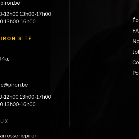
@piron.be
8h30-12h00 13h00-17h00
Éc
00 13h00-16h00
F
IRON SITE
No
Jo
44a,
Co
Po
nge@piron.be
8h30-12h00 13h00-17h00
00 13h00-16h00
AUX
arrosseriepiron