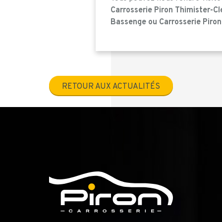
Carrosserie Piron Thimister-Cl
Bassenge ou Carrosserie Piro
RETOUR AUX ACTUALITÉS