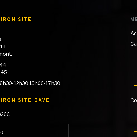
IRON SITE
M
Ac
s
Ca
 14,
mont.
 44
4 45
 : 8h30-12h30 13h00-17h30
IRON SITE DAVE
Co
320C
30