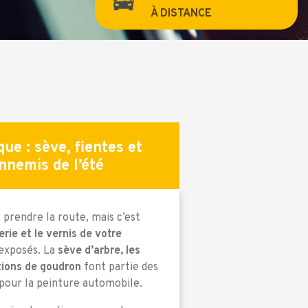
À DISTANCE
ue : sève, fientes et
nnemis de l’été
r prendre la route, mais c’est
erie et le vernis de votre
exposés. La
sève d’arbre, les
ctions de goudron
font partie des
 pour la peinture automobile.