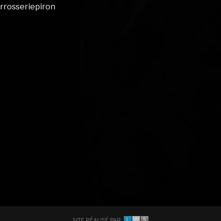
arrosseriepiron
SITE RÉALISÉ PAR